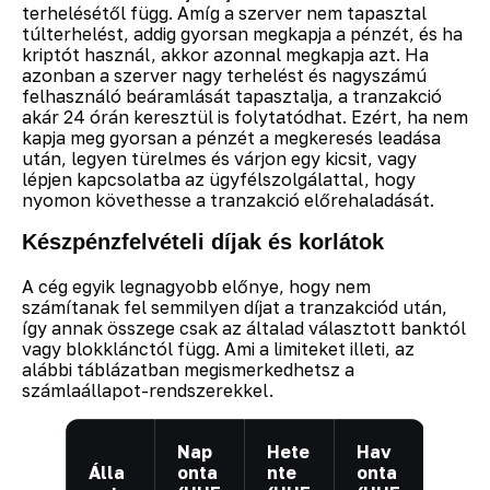
terhelésétől függ. Amíg a szerver nem tapasztal
túlterhelést, addig gyorsan megkapja a pénzét, és ha
kriptót használ, akkor azonnal megkapja azt. Ha
azonban a szerver nagy terhelést és nagyszámú
felhasználó beáramlását tapasztalja, a tranzakció
akár 24 órán keresztül is folytatódhat. Ezért, ha nem
kapja meg gyorsan a pénzét a megkeresés leadása
után, legyen türelmes és várjon egy kicsit, vagy
lépjen kapcsolatba az ügyfélszolgálattal, hogy
nyomon követhesse a tranzakció előrehaladását.
Készpénzfelvételi díjak és korlátok
A cég egyik legnagyobb előnye, hogy nem
számítanak fel semmilyen díjat a tranzakciód után,
így annak összege csak az általad választott banktól
vagy blokklánctól függ. Ami a limiteket illeti, az
alábbi táblázatban megismerkedhetsz a
számlaállapot-rendszerekkel.
Nap
Hete
Hav
Álla
onta
nte
onta