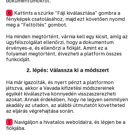
dokumentumokról.
Kattints a szürke “Fájl kiválasztása” gombra a
fényképek csatolásához, majd ezt követően nyomd
meg a “Feltöltés” gombot.
Ha minden megtörtént, várnia kell egy kicsit, amíg az
ügyfélszolgálat ellenőrzi, hogy a dokumentum
érvényes-e, és ellenőrzi a fiókját. Amint ez a
folyamat megtörtént, élvezheti a platform összes
funkcióját.
2. lépés: Válassza ki a módszert
Ha már igazolták, és nyert pénzt a platformon
játszva, akkor a Vavada kifizetési módszereinek
egyikét kiválasztva könnyedén visszaszerezheti
azokat. Annak érdekében, hogy ne legyen semmilyen
akadály az utadon, az alábbi útmutatót követheted
az eljárás végrehajtása során.
Navigáljon a hivatalos weboldalra, és lépjen be a
fiókjába.