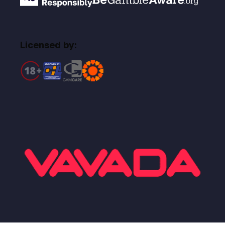
Licensed by: