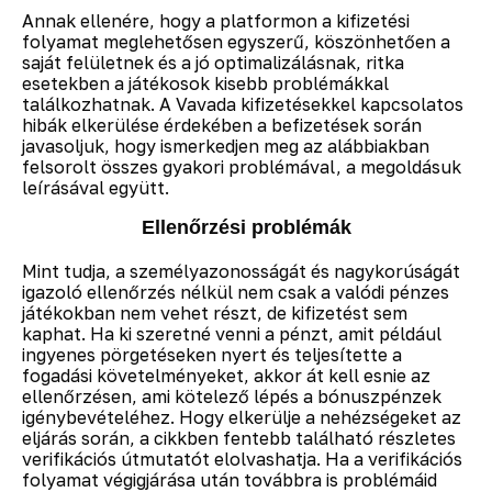
Annak ellenére, hogy a platformon a kifizetési
folyamat meglehetősen egyszerű, köszönhetően a
saját felületnek és a jó optimalizálásnak, ritka
esetekben a játékosok kisebb problémákkal
találkozhatnak. A Vavada kifizetésekkel kapcsolatos
hibák elkerülése érdekében a befizetések során
javasoljuk, hogy ismerkedjen meg az alábbiakban
felsorolt összes gyakori problémával, a megoldásuk
leírásával együtt.
Ellenőrzési problémák
Mint tudja, a személyazonosságát és nagykorúságát
igazoló ellenőrzés nélkül nem csak a valódi pénzes
játékokban nem vehet részt, de kifizetést sem
kaphat. Ha ki szeretné venni a pénzt, amit például
ingyenes pörgetéseken nyert és teljesítette a
fogadási követelményeket, akkor át kell esnie az
ellenőrzésen, ami kötelező lépés a bónuszpénzek
igénybevételéhez. Hogy elkerülje a nehézségeket az
eljárás során, a cikkben fentebb található részletes
verifikációs útmutatót elolvashatja. Ha a verifikációs
folyamat végigjárása után továbbra is problémáid