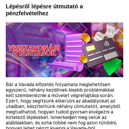
Lépésről lépésre útmutató a
pénzfelvételhez
Bár a Vavada kifizetés folyamata meglehetősen
egyszerű, néhány kezdőnek kisebb problémákkal
kell szembenéznie a művelet végrehajtása során.
Ezért, hogy segítsünk elkerülni az akadályokat az
utadban, készítettünk néhány útmutatót, amelyből
megtudhatod, hogyan tudod gyorsan elvégezni a
kötelező lépéseket. Ismerkedjen meg velük az
alábbiakban, és soha többé nem fog azon tűnődni,
hogyan lehet pénzt kivenni a Vavada-ból.