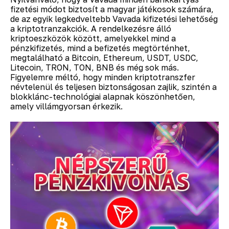
fizetési módot biztosít a magyar játékosok számára,
de az egyik legkedveltebb Vavada kifizetési lehetőség
a kriptotranzakciók. A rendelkezésre álló
kriptoeszközök között, amelyekkel mind a
pénzkifizetés, mind a befizetés megtörténhet,
megtalálható a Bitcoin, Ethereum, USDT, USDC,
Litecoin, TRON, TON, BNB és még sok más.
Figyelemre méltó, hogy minden kriptotranszfer
névtelenül és teljesen biztonságosan zajlik, szintén a
blokklánc-technológiai alapnak köszönhetően,
amely villámgyorsan érkezik.